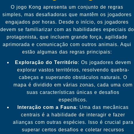
O jogo Kong apresenta um conjunto de regras
simples, mas desafiadoras que mantêm os jogadores
engajados por horas. Desde o início, os jogadores
devem se familiarizar com as habilidades especiais do
protagonista, que incluem grande força, agilidade
aprimorada e comunicação com outros animais. Aqui
estão algumas das regras principais:
Exploração do Território
: Os jogadores devem
explorar vastos territórios, resolvendo quebra-
cabeças e superando obstáculos naturais. O
mapa é dividido em várias zonas, cada uma com
suas características únicas e desafios
específicos.
Interação com a Fauna
: Uma das mecânicas
centrais é a habilidade de interagir e fazer
alianças com outras espécies. Isso é crucial para
superar certos desafios e coletar recursos