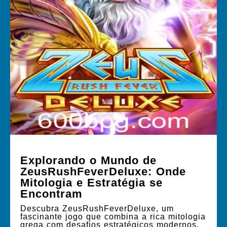
Explorando o Mundo de
ZeusRushFeverDeluxe: Onde
Mitologia e Estratégia se
Encontram
Descubra ZeusRushFeverDeluxe, um
fascinante jogo que combina a rica mitologia
grega com desafios estratégicos modernos.