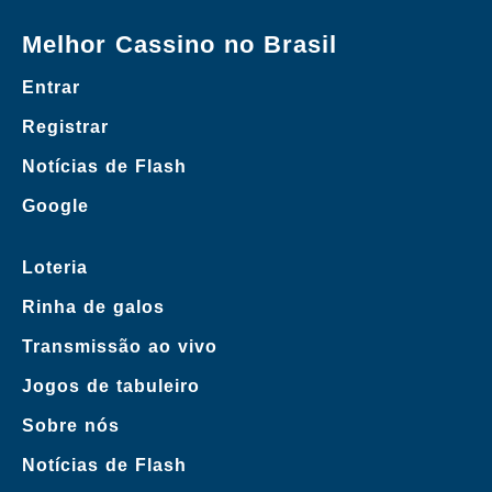
Melhor Cassino no Brasil
Entrar
Registrar
Notícias de Flash
Google
Loteria
Rinha de galos
Transmissão ao vivo
Jogos de tabuleiro
Sobre nós
Notícias de Flash