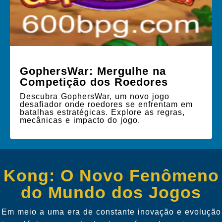
GophersWar: Mergulhe na
Competição dos Roedores
Descubra GophersWar, um novo jogo
desafiador onde roedores se enfrentam em
batalhas estratégicas. Explore as regras,
mecânicas e impacto do jogo.
Kong: O Novo Fenômeno
do Mundo dos Jogos
Em meio a uma era de constante inovação e evolução