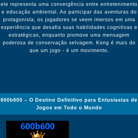
ele representa uma convergência entre entretenimento
e educação ambiental. Ao participar das aventuras do
protagonista, os jogadores se veem imersos em uma
experiência que desafia suas habilidades cognitivas e
estratégicas, enquanto promove uma mensagem
poderosa de conservação selvagem. Kong é mais do
que um jogo - é um movimento.
600b600 – O Destino Definitivo para Entusiastas de
Jogos em Todo o Mundo