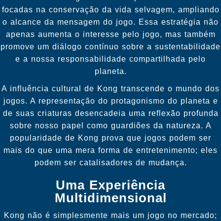
focadas na conservação da vida selvagem, ampliando
o alcance da mensagem do jogo. Essa estratégia não
apenas aumenta o interesse pelo jogo, mas também
promove um diálogo contínuo sobre a sustentabilidade
e a nossa responsabilidade compartilhada pelo
planeta.
A influência cultural de Kong transcende o mundo dos
jogos. A representação do protagonismo do planeta e
de suas criaturas desencadeia uma reflexão profunda
sobre nosso papel como guardiões da natureza. A
popularidade de Kong prova que jogos podem ser
mais do que uma mera forma de entretenimento; eles
podem ser catalisadores de mudança.
Uma Experiência
Multidimensional
Kong não é simplesmente mais um jogo no mercado;