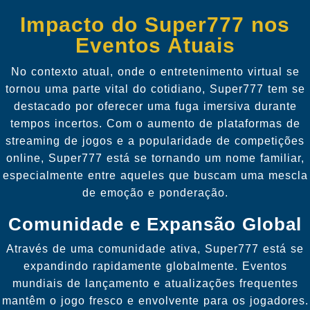
Impacto do Super777 nos
Eventos Atuais
No contexto atual, onde o entretenimento virtual se
tornou uma parte vital do cotidiano, Super777 tem se
destacado por oferecer uma fuga imersiva durante
tempos incertos. Com o aumento de plataformas de
streaming de jogos e a popularidade de competições
online, Super777 está se tornando um nome familiar,
especialmente entre aqueles que buscam uma mescla
de emoção e ponderação.
Comunidade e Expansão Global
Através de uma comunidade ativa, Super777 está se
expandindo rapidamente globalmente. Eventos
mundiais de lançamento e atualizações frequentes
mantêm o jogo fresco e envolvente para os jogadores.