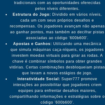
tradicionais com as oportunidades oferecidas
pelos níveis diferentes.
Estrutura do Jogo:
Dividido em vários níveis,
cada um com seus próprios desafios e
recompensas. Os jogadores avançam não apenas
ao ganhar pontos, mas também ao decifrar pistas
associadas ao código '600b600'.
Apostas e Ganhos:
Utilizando uma mecânica
que simula máquinas caça-níqueis, os jogadores
investem moedas virtuais para girar as rodas. A
chave é combinar símbolos para obter grandes
vitórias. Certas combinações desbloqueiam pistas
que levam a novos estágios de jogo.
Interatividade Social:
Super777 promove
interações ao possibilitar que jogadores criem
equipes para enfrentar desafios maiores,
compartilhando informações e estratégias sobre o
código '600b600'.