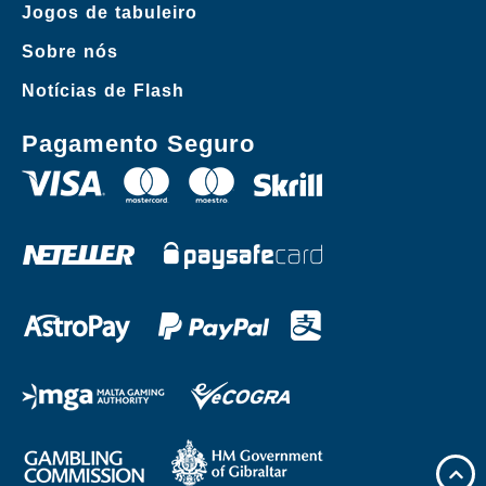
Jogos de tabuleiro
Sobre nós
Notícias de Flash
Pagamento Seguro