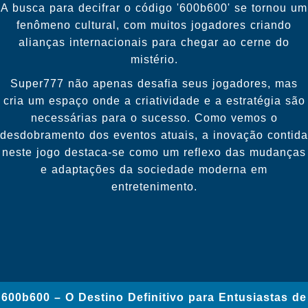
A busca para decifrar o código '600b600' se tornou um
fenômeno cultural, com muitos jogadores criando
alianças internacionais para chegar ao cerne do
mistério.
Super777 não apenas desafia seus jogadores, mas
cria um espaço onde a criatividade e a estratégia são
necessárias para o sucesso. Como vemos o
desdobramento dos eventos atuais, a inovação contida
neste jogo destaca-se como um reflexo das mudanças
e adaptações da sociedade moderna em
entretenimento.
600b600 – O Destino Definitivo para Entusiastas de