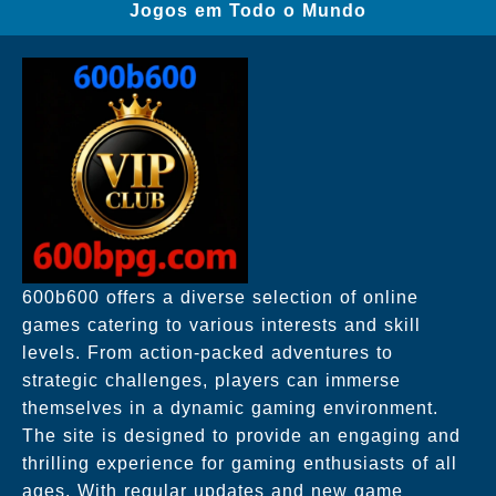
Jogos em Todo o Mundo
600b600 offers a diverse selection of online
games catering to various interests and skill
levels. From action-packed adventures to
strategic challenges, players can immerse
themselves in a dynamic gaming environment.
The site is designed to provide an engaging and
thrilling experience for gaming enthusiasts of all
ages. With regular updates and new game