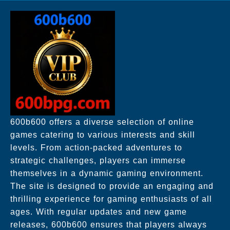
600b600 offers a diverse selection of online
games catering to various interests and skill
levels. From action-packed adventures to
strategic challenges, players can immerse
themselves in a dynamic gaming environment.
The site is designed to provide an engaging and
thrilling experience for gaming enthusiasts of all
ages. With regular updates and new game
releases, 600b600 ensures that players always