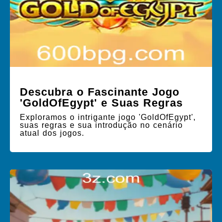
Descubra o Fascinante Jogo
'GoldOfEgypt' e Suas Regras
Exploramos o intrigante jogo 'GoldOfEgypt',
suas regras e sua introdução no cenário
atual dos jogos.