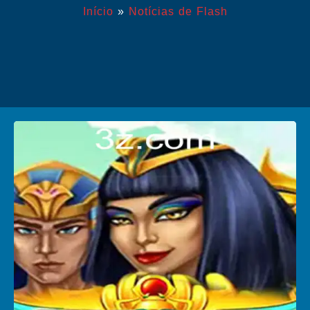
Início
»
Notícias de Flash