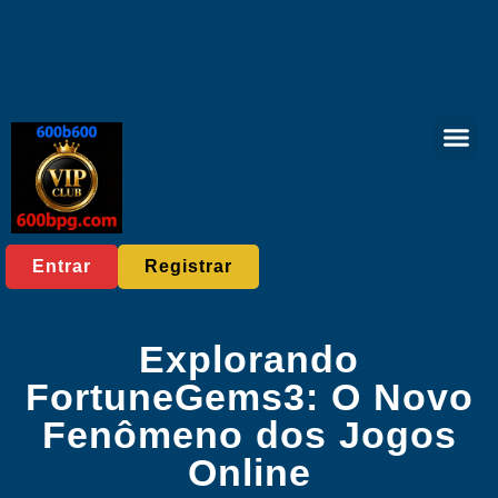
Rinha de galos
Transmissão ao 
Jogos de tab
Notícias de Flash
Entrar
Registrar
Explorando
FortuneGems3: O Novo
Fenômeno dos Jogos
Online