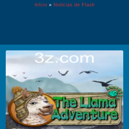
Início
»
Notícias de Flash