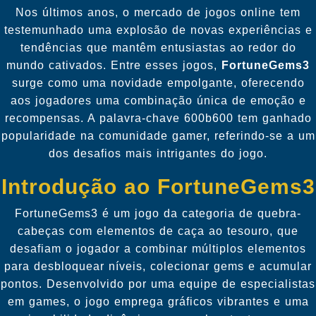
Nos últimos anos, o mercado de jogos online tem
testemunhado uma explosão de novas experiências e
tendências que mantêm entusiastas ao redor do
mundo cativados. Entre esses jogos,
FortuneGems3
surge como uma novidade empolgante, oferecendo
aos jogadores uma combinação única de emoção e
recompensas. A palavra-chave
600b600
tem ganhado
popularidade na comunidade gamer, referindo-se a um
dos desafios mais intrigantes do jogo.
Introdução ao FortuneGems3
FortuneGems3 é um jogo da categoria de quebra-
cabeças com elementos de caça ao tesouro, que
desafiam o jogador a combinar múltiplos elementos
para desbloquear níveis, colecionar gems e acumular
pontos. Desenvolvido por uma equipe de especialistas
em games, o jogo emprega gráficos vibrantes e uma