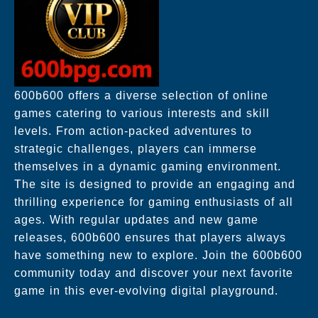
600b600 offers a diverse selection of online
games catering to various interests and skill
levels. From action-packed adventures to
strategic challenges, players can immerse
themselves in a dynamic gaming environment.
The site is designed to provide an engaging and
thrilling experience for gaming enthusiasts of all
ages. With regular updates and new game
releases, 600b600 ensures that players always
have something new to explore. Join the 600b600
community today and discover your next favorite
game in this ever-evolving digital playground.