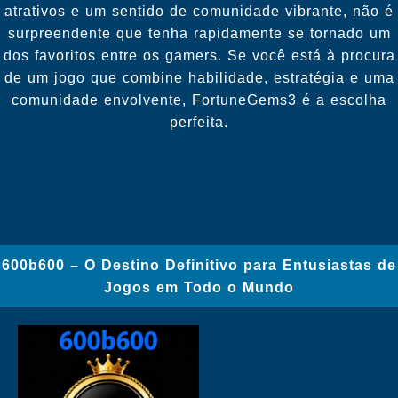
atrativos e um sentido de comunidade vibrante, não é
surpreendente que tenha rapidamente se tornado um
dos favoritos entre os gamers. Se você está à procura
de um jogo que combine habilidade, estratégia e uma
comunidade envolvente, FortuneGems3 é a escolha
perfeita.
600b600 – O Destino Definitivo para Entusiastas de
Jogos em Todo o Mundo