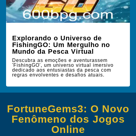
Explorando o Universo de
FishingGO: Um Mergulho no
Mundo da Pesca Virtual
Descubra as emoções e aventurassem
'FishingGO', um universo virtual imersivo
dedicado aos entusiastas da pesca com
regras envolventes e desafios atuais.
FortuneGems3: O Novo
Fenômeno dos Jogos
Online