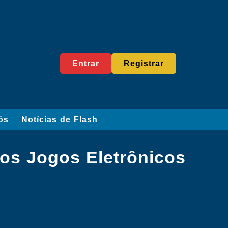
Entrar
Registrar
ós
Notícias de Flash
s Jogos Eletrônicos