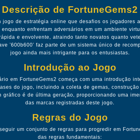
Descrição de FortuneGems2
jogo de estratégia online que desafios os jogadores a 
s enquanto enfrentam adversários em um ambiente virtu
rápida e envolvente, atraindo tanto novatos quanto ve
have '600b600' faz parte de um sistema único de recom
jogo ainda mais intrigante para os entusiastas.
Introdução ao Jogo
ário em FortuneGems2 começa com uma introdução inte
ases do jogo, incluindo a coleta de gemas, construçã
gn gráfico é de última geração, proporcionando uma im
das marcas registradas deste jogo.
Regras do Jogo
seguir um conjunto de regras para progredir em Fortu
das regras fundamentais: