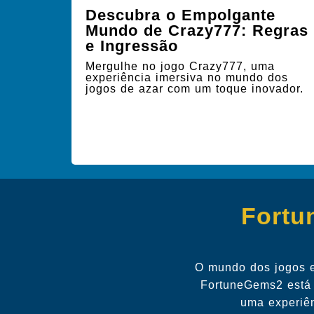
Descubra o Empolgante
Mundo de Crazy777: Regras
e Ingressão
Mergulhe no jogo Crazy777, uma
experiência imersiva no mundo dos
jogos de azar com um toque inovador.
Fortu
O mundo dos jogos e
FortuneGems2 está 
uma experiên