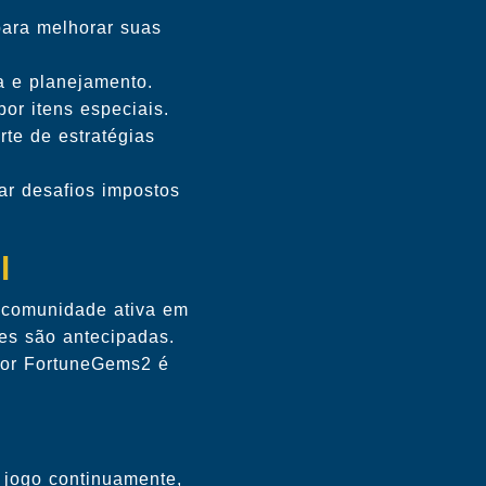
para melhorar suas
a e planejamento.
or itens especiais.
te de estratégias
ar desafios impostos
l
 comunidade ativa em
ões são antecipadas.
 por FortuneGems2 é
jogo continuamente,