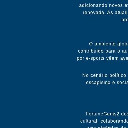
adicionando novos e
renovada. As atual
pr
O ambiente globa
contribuído para o a
por e-sports vêem ave
No cenário polític
escapismo e socia
FortuneGems2 des
cultural, colaborand