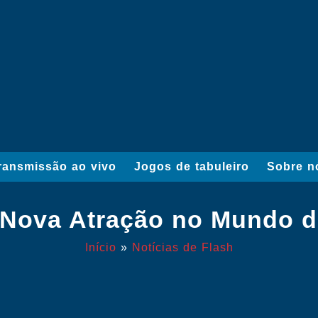
ransmissão ao vivo
Jogos de tabuleiro
Sobre n
Nova Atração no Mundo do
Início
»
Notícias de Flash