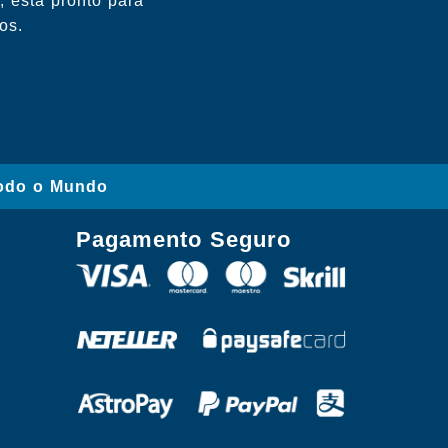
 está pronto para
os.
Todo o Mundo
Pagamento Seguro