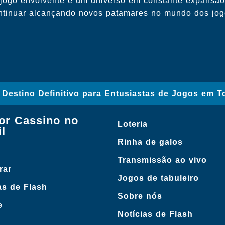
jogo envolvente e um universo em constante expansão,
ntinuar alcançando novos patamares no mundo dos jog
 Destino Definitivo para Entusiastas de Jogos em 
or Cassino no
Loteria
l
Rinha de galos
Transmissão ao vivo
rar
Jogos de tabuleiro
as de Flash
Sobre nós
e
Notícias de Flash